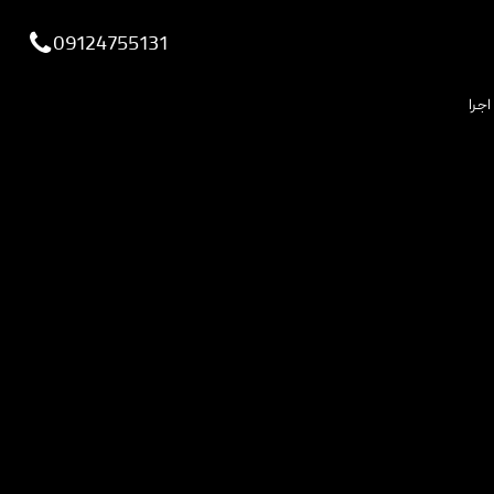
viewportchecker
09124755131
اجرا