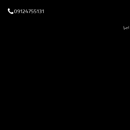
viewportchecker
09124755131
اجرا