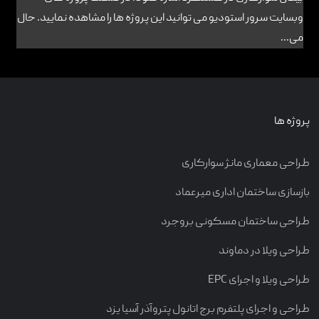
وبسایت سرور استودیو می توانید این پروژه ها را مشاهده نمایید. حال
می...
پروژه ها
طراحی معماری مانژ سوارکاری
بازسازی ساختمان اداری میرعماد
طراحی ساختمان مسکونی بروجرد
طراحی ویلا در دماوند
طراحی ویلا و اجرای EPC
طراحی و اجرای پلتفرم برج اتانول پتروآذر آسیا یزد