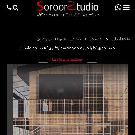
viewportchecker
×
صفحه اصلی
صفحه اصلی
>
جستجو
>
طراحی مجموعه سوارکاری
پروژه ها
جستجوی 'طراحی مجموعه سوارکاری' 4 نتیجه داشت:
دانش فنی
جستجو در پروژه ها
مقالات
خدمات
ثبت سفارش طراحی آنلاین
طراحی
اجرا
درباره ما