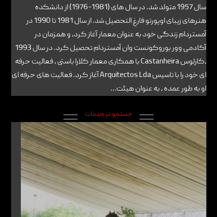
سال 1957 متولد شد. در سال های (1981-1976) از دانشکده
هنرهای زیبای اوپورتو فارغ التحصیل شد. از سال 1981 تا 1990 در
آمستردام زندگی خود به عنوان معمار آغاز کرد، و همزمان در
آکادمی وور بوروکونست وان آمستردام تحصیل کرد. در سال 1993
،کارلوس Castanheira با همکاری معمار کلارا باستی ، فعالیت حرفه
ای خود را با تاسیس Arquitectos Lda آغاز کرد. فعالیت های حرفه ای
او به طور عمده ، به عنوان هیئت...
جستجو در خدمات