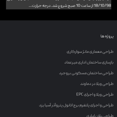
18/10/98 از ساعت 10 صبح شروع شد. درجه حرارت...
پروژه ها
طراحی معماری مانژ سوارکاری
بازسازی ساختمان اداری میرعماد
طراحی ساختمان مسکونی بروجرد
طراحی ویلا در دماوند
طراحی ویلا و اجرای EPC
طراحی و اجرای پلتفرم برج اتانول پتروآذر آسیا یزد
طراحی پلان اداری