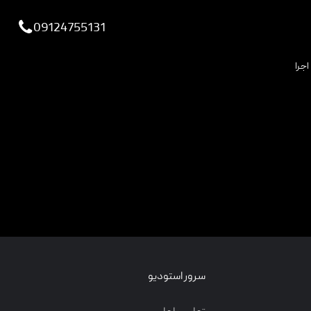
viewportchecker
09124755131
اجرا
سرور استودیو