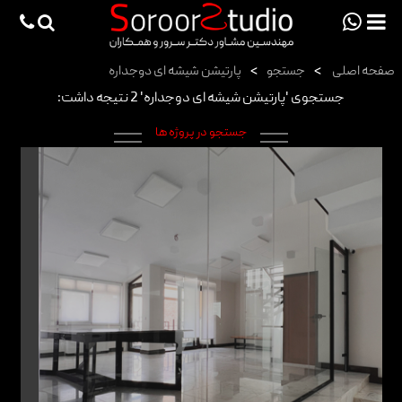
viewportchecker
×
صفحه اصلی
>
جستجو
>
پارتیشن شیشه ای دوجداره
صفحه اصلی
جستجوی 'پارتیشن شیشه ای دوجداره' 2 نتیجه داشت:
پروژه ها
جستجو در پروژه ها
دانش فنی
مقالات
خدمات
ثبت سفارش طراحی آنلاین
طراحی
اجرا
درباره ما