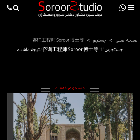
viewportchecker
×
صفحه اصلی
صفحه اصلی
>
جستجو
>
咨询工程师 Soroor 博士等
پروژه ها
جستجوی '咨询工程师 Soroor 博士等' 1 نتیجه داشت:
دانش فنی
مقالات
خدمات
جستجو در خدمات
ثبت سفارش طراحی آنلاین
طراحی
اجرا
درباره ما