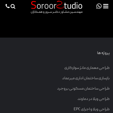
viewportchecker
×
طراحی
| طراحی لابی
صفحه اصلی
پروژه ها
دانش فنی
پروژه ها
مقالات
خدمات
طراحی معماری مانژ سوارکاری
ثبت سفارش طراحی آنلاین
بازسازی ساختمان اداری میرعماد
طراحی
طراحی ساختمان مسکونی بروجرد
اجرا
طراحی ویلا در دماوند
درباره ما
طراحی ویلا و اجرای EPC