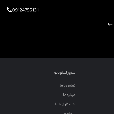
viewportchecker
09124755131
اجرا
سرور استودیو
تماس با ما
درباره ما
همکاری با ما
پروژه ها