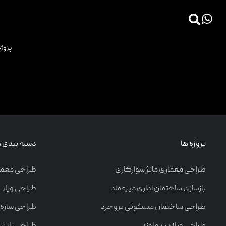
×
اجرا
| اجرا بالکن
پروژه
صفحه اصلی
پروژه ها
دانش فنی
مقالات
خدمات
پروژه ها
دسته بندی ه
ثبت سفارش طراحی آنلاین
طراحی معماری مانژ سوارکاری
طراحی معما
طراحی
بازسازی ساختمان اداری میرعماد
طراحی ویلا
اجرا
طراحی ساختمان مسکونی بروجرد
طراحی سازه
درباره ما
طراحی ویلا در دماوند
طراحی پلان