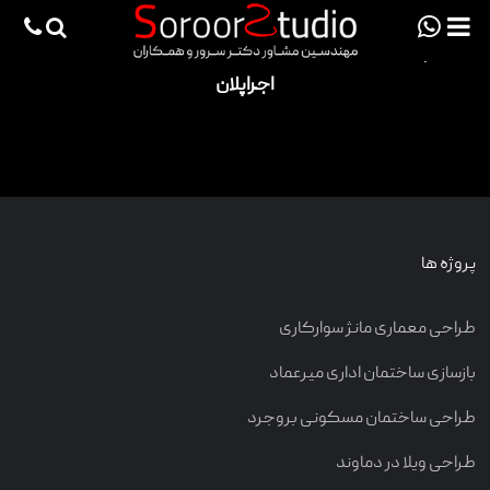
viewportchecker
×
اجرا
| اجراپلان
اجراپلان
صفحه اصلی
پروژه ها
دانش فنی
مقالات
پروژه ها
خدمات
طراحی معماری مانژ سوارکاری
ثبت سفارش طراحی آنلاین
بازسازی ساختمان اداری میرعماد
طراحی
طراحی ساختمان مسکونی بروجرد
اجرا
طراحی ویلا در دماوند
درباره ما