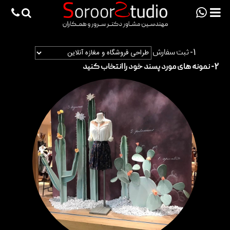
viewportchecker
×
1-
ثبت سفارش
صفحه اصلی
2-
نمونه های مورد پسند خود را انتخاب کنید
پروژه ها
دانش فنی
مقالات
خدمات
ثبت سفارش طراحی آنلاین
طراحی
اجرا
درباره ما