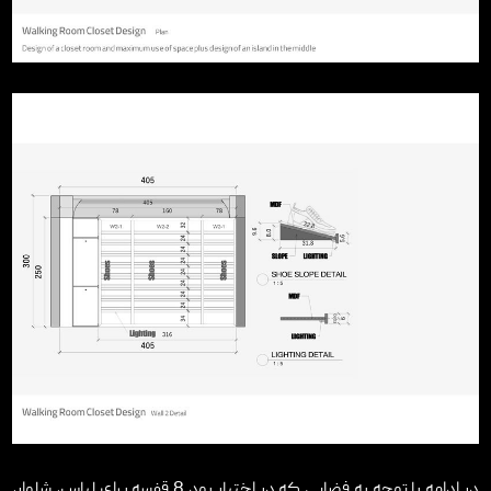
در ادامه با توجه به فضایی که در اختیار بود 8 قفسه برای لباس، شلوار،