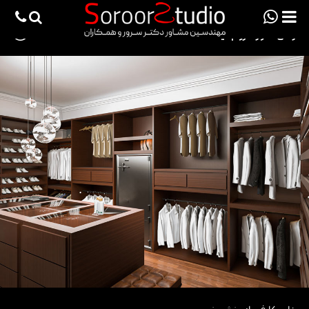
viewportchecker
×
طراحی کلوزت روم میلاک
3062
صفحه اصلی
پروژه ها
دانش فنی
مقالات
خدمات
ثبت سفارش طراحی آنلاین
طراحی
اجرا
درباره ما