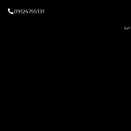
viewportchecker
09124755131
اجرا