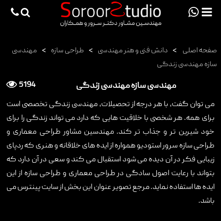
viewportchecker
×
صفحه اصلی
>
دانش فنی و هنر مهندسی
>
طراحی سازه
>
مهندسی
صفحه اصلی
سازه مهندسی زندگی
پروژه ها
مهندسی سازه مهندسی زندگی
5194
دانش فنی
می توان گفت، با هر درجه از تحصیلات، مهندسی زندگی تخصصی است
مقالات
برای همه. هر شخصی با خلاقیت هایی که دارد می تواند زندگی را برای
خدمات
خود شیرین تر و جذاب تر کند. مهندسین مشاور طراحی معماری و
طراحی سازه سرور استودیو همواره از ایده های خلاقانه و هنری که ردپای
ثبت سفارش طراحی آنلاین
زیبایی فکر در آن دیده می شود استقبال می کند و سعی در آن دارد که
طراحی
بتواند با رعایت اصول سادگی در طراحی معماری و طراحی سازه از این
ایده ها استفاده نماید. مرجع تصویر عنوان این بخش از سایت پینترس می
اجرا
باشد.
درباره ما