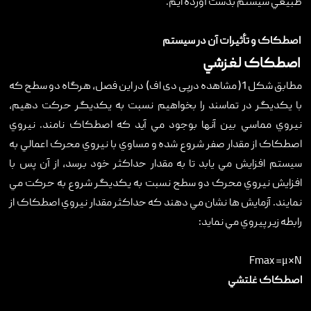
طبيعي سيستم بدست آورده ايم.
اصطکاک و تأثيرات آن در سيستم
اصطکاک لغزشي
مطابق شکل 1( مشاهده درپی دی اف) در اين فصل، هرگاه دو سطح که
با يکديگر در تماسند را بخواهيم نسبت به يکديگر حرکت دهيم،
نيروي مماسي بين آنها بوجود مي آيد که اصطکاک نامند. نيروي
اصطکاک از مقدار صفر شروع شده و مساوي با نيروي محرک اعمالي به
سيستم افزايش مي يابد تا به مقدار حداکثر خود برسد، از آن پس با
افزايش نيروي محرک دو سطح نسبت به يکديگر شروع به حرکت مي
نمايند. آزمايش ها نشان مي دهند که حداکثر مقدار نيروي اصطکاک از
رابطه زير پيروي مي نمايد:
Fmax =μ×N
اصطکاک غلتشي