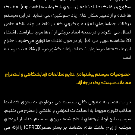
سطوح زير غلتک ها باعث اعمال نيروي بازگرداننده (mg. sinθ) به غلتک
ها شده و از تغيير مکان هاي زياد جلوگيري مي-نمايد. در اين سيستم
برخلاف جداسازهاي لغزنده و کروي که بار فقط در چند نقطه خاص
اعمال مي-گردد و در نتيجه ابعاد بزرگي از آن ها مورد نياز است، (شکل
28مشاهده درپی دی اف)، بار در طول غلتک ها توزيع مي-شود. اختراع
اين غلتک¬ها در سازمان ثبت اختراعات کشور در سال 84 به ثبت رسيده
است.
خصوصيات سيستم پيشنهادي،نتايج مطالعات آزمايشگاهي و استخراج
معادلات سيستم يک درجه آزاد
در اين فصل به معرفي کلي سيستم مي پردازيم، به نحوي که ابتدا
مطالب تئوري مربوط به اصطکاک لغزشي و غلتشي را مطرح مي کنيم.
سپس نتايج آزمايش¬هاي انجام شده برروي سيستم جداساز لرزه¬اي
مرکب از زوج غلتک هاي متعامد بر بستر مقعر(OPRCB) را ارائه مي