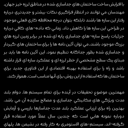
با افرايش ساخت ساختمان هاي جداسازي شده در مناطق لرزه خيز جهان،
مهندسان مي توانند در انتظار فراگيري نکات بيشتر و جديدتري درباره
رفتار اين سازه ها باشند تابلکه بتوان درجه محافظه کاري فعلي موجود
در طراحي اين سازه ها را کاهش داد. زماني که داده¬هاي کافي درباره
جزئيات پاسخ سازه¬هاي جداسازي پايه اي شده در برابر زمين لرزه هاي
بزرگ موجود باشند، مي توان آئين نامه ها را براي ساختمان هاي گيردار
و جداسازي شده بطور جداگانه تنظيم نمود. اين آئين نامه ها بايد بر
مبناي يک سطح مشخصي از خطر لرزه اي و عملکرد سازه اي قرار داشته
باشد و راه را براي استفاده بهينه اقتصادي از اين فناوري جديد براي
ساختمان ها که استفاده از اين روش براي آنها مناسب است، هموار کند.
مهمترين موضوع تحقيقات در آينده براي تمام سيستم ها، دوام بلند
مدت ويژگي هاي مکانيکي جداسازي و مصالح سازنده آن مي باشد.
بهترين راه براي ارزيابي عملکرد بلند مدت جداسازها بازرسي و آزمايش
دوباره نمونه هايي است که چندين سال عملاً مورد استفاده قرار
گرفته¬اند. سيستم-هاي الاستومري به کار رفته در نشيمن ها، پلهاي