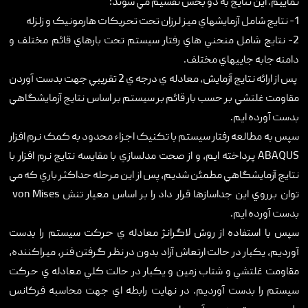
نماييم. اين نتايج به دو بخش تقسيم مي شوند:
1- نتايج شامل آزمايشهاي ميز لرزان تحت تحريکات هارمونيک و زلزله
2- نتايج شامل منحني هاي رفتار سيستم تحت بارهاي قائم مختلف و
دامنه جابه جايیهاي مختلف.
پس از ارائه نتايج آزمايش، معادله ي درجه ي 2 تقريبي جهت بدست آوردن
مقاومت غلتشي بر حسب بار قائم بر سيستم بر اساس نتايج آزمايشگاهي
بدست آورده ايم.
سپس به مطالعه رفتار سيستم با تکنيک اجزاء محدود به کمک نرم افزار
ABAQUS پرداخته ايم، و از صحت مدلسازي با مقايسه نتايج نرم افزار با
نتايج آزمايشگاهي مطمئن شديم، پس از اين مرحله حداکثر باري که مي
توان برروي اين جداسازها قرار داد را بر اساس معيار تنش von Mises
بدست آورده ايم.
سپس با استفاده از روش لاگرانژ معادله ي حرکت سيستم را بدست
آورديم، يکبار در حالت ارتعاش آزاد بدون در نظر گرفتن فنر، ميراکننده،
مقاومت غلتشي و شتاب زمين و يکبار در حالت کلي معادله ي حرکت
سيستم را بدست آورديم. در نهايت رابطه اي جهت محاسبه فرکانس