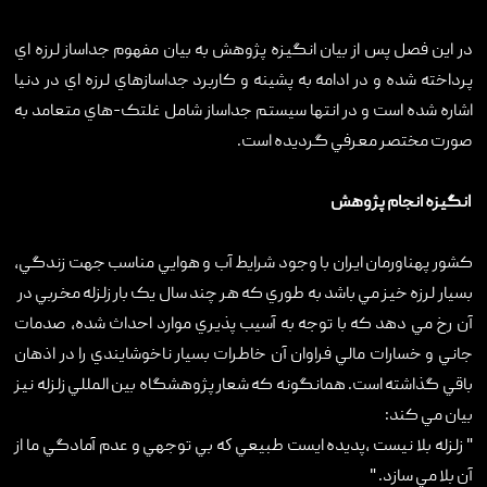
در اين فصل پس از بيان انگيزه پژوهش به بيان مفهوم جداساز لرزه اي
پرداخته شده و در ادامه به پشينه و کاربرد جداسازهاي لرزه اي در دنيا
اشاره شده است و در انتها سيستم جداساز شامل غلتک-هاي متعامد به
صورت مختصر معرفي گرديده است.
انگيزه انجام پژوهش
کشور پهناورمان ايران با وجود شرايط آب و هوايي مناسب جهت زندگي،
بسيار لرزه خيز مي باشد به طوري که هر چند سال يک بار زلزله مخربي در
آن رخ مي دهد که با توجه به آسيب پذيري موارد احداث شده، صدمات
جاني و خسارات مالي فراوان آن خاطرات بسيار ناخوشايندي را در اذهان
باقي گذاشته است. همانگونه که شعار پژوهشگاه بين المللي زلزله نيز
بيان مي کند:
" زلزله بلا نيست ،پديده ايست طبيعي كه بي توجهي و عدم آمادگي ما از
آن بلا مي سازد. "