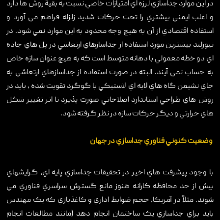
در اين موارد جداسازي لرزه اي امتيازات خاصي نسبت به بقية روش ها دارد
و اغلب ايمني بيشتري را تحت حرکات شديد زلزله فراهم مي آورد و
استفاده اقتصادي از آن به هيچ وجه محدود به اين موارد نمي شود. در
نيوزلند بيشترين مورد استفاده از جداسازهاي ارتعاشي در پل هاي جاده
اي دو خطه معمولي با دهانه متوسط است که به هيچ عنوان سازه خاص
به حساب نمي آيند. البته در صورت استفاده از جداسازهاي ارتعاشي به
جاي نشيمن گاه هاي لايه اي ‏ لاستيکي با گوگرد تقويت شده ، بايد در
روش هاي طراحي استاندارد اصلاحاتي صورت پذيرد تا اثر تغيير شکل
هاي حرارتي و ديگر حرکات سازه در نظر گرفته شود.
وضعيت کنوني فناوري جداسازي در جهان
با وجود پيشرفت هاي اخير در تحقيقات جداسازي پايه اي، گرايشهاي
بيش از حد محافظه کارانه هنوز مانع گسترش سراسري فناوري مي
شوند. مثلاً در آمريکا، حجم ضوابط اداري و کاغذبازي که يک مهندس
بايد براي جداسازي يک ساختمان انجام دهد (مانند مطالعات انجام