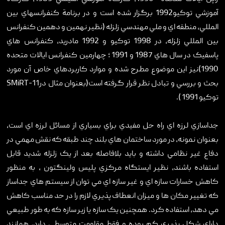
آموزشي توکيو1992 برگزار شده است و در برنامة کنفرانسهاي بين
المللي، منطقه اي و ملي مهندسي زلزله (نظير نهمين و دهمين کنفرانس
بين المللي زلزله، در 1998 توکيو و 1992 مادريد، کنفرانس هاي
پاسفيک در سال هاي 1987 و 1991 ؛ چهارمين کنفرانس ايالات متحده
1990)نيز اين موضوع مطرح شده و موارد کاربردهاي خاص آن مورد
بحث و بررسي و تبادل نظر قرار گرفته است(بعنوان مثال درSMiRT-11
توکيو 1991 ).
جداسازي لرزه اي راه حل مفيدي براي بسياري از مسائل لرزه اي است،
بعنوان نمونه، در مورد ساختمان هاي بلند چند طبقه که نقش مهمي در
دفاع غير نظامي داشته و بايد بلافاصله بعد از يک زلزله شديد قابل
استفاده باشند، نظير ايستگاه مرکزي پليس ولينگتون ، به منظور
کاهش خسارات سازه اي و غير سازه اي مي توان از سيستم هاي جداساز
که تغيير مکان ها و ميزان انعطاف پذيري لازم را در حد مناسب کاهش
مي دهد، استفاده کرد. همچنين يک سازه يا زير سازه که به طور طبيعي
داراي شکل پذيري کم بوده و فقط مقاومت متوسطي دارد، همانند