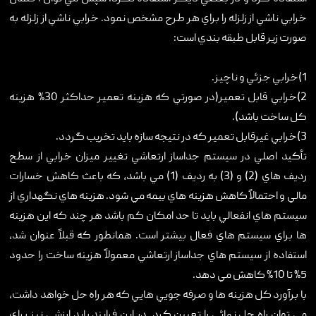
خرابي ناشي از زلزله را براي هر طرح مشخص نمود. خرابي ناشي از زلزله به
صورت زير قابل طبقه بندي است:
1)خرابي جزئي و ناچيز.
2)خرابي قابل تعمير(در صورتي که هزينه تعمير حداکثر 30% هزينه
کل ساخت باشد).
3)خرابي غيرقابل تعمير که در نتيجه سازه بايد تخريب گردد.
تأکيد اصلي در سيستم جداساز ارتعاشي تغيير ميزان خرابي از سطح
رديف هاي (2) و (3) به رديف (1) مي باشد، که باعث کاهش خسارات
مالي و احتمالاً کاهش هزينه هاي بيمه مي شود. هزينه هاي نگهداري از
سيستم هاي انفعالي بايد تا حد امکان کم باشد هر چند که اين هزينه
ها براي سيستم هاي فعال بيشتر است. همانطور که قبلاً عنوان شد،
استفاده از سيستم هاي جداساز ارتعاشي معمولاً هزينه ساخت را حدود
5% تا 10% کاهش مي دهد.
با برآورد کل هزينه ها و صرفه جويي هايي که هر راه حل خواهد داشت،
مي توان راه حل نهائي را تعيين کرد. در اين فرايند بايد ارزشي نيز براي