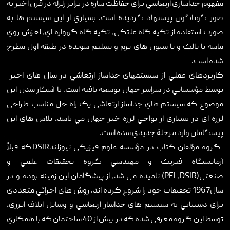
مفهوم جداسازي ارتعاشي براي حفاظت سازه در برابر زلزله در قرن اخير به
صور گوناگون پيشنهاد گرديده است. بسياري از اين سيستم ها به
صورت استفاده از تکيه گاه غلتکي، تکيه گاه گهواره اي، لغزش روي
ماسه يا تالک و يا ستون هاي نرم و تسليم شونده در طبقه اول مطرح
شده است.
کاربردهاي عملي از سيستمهاي جداساز ارتعاشي در سال هاي اخير
توسط مؤسساتي در سراسر جهان توسعه يافته است. با آشکار شدن اين
موضوع که سيستم هاي جداساز ارتعاشي يک راه حل مناسب طراحي
لرزه اي در بسياري از نواحي لرزه خيز جهان مي باشد، تلاش هاي اين
پيشگامان وارد مرحلة جديدي شده است.
گروه مؤلفان کتاب در مؤسسه علوم فيزيکي نيوزلندDSIR که قبلاً
آزمايشگاه فيزيک و مهندسي گروه تحقيقات علمي و
صنعتي(PEL,DSIR) ناميده مي شد، از پيشگامان اين زمينه بوده و در
سال1967 تحقيقات خود را شروع کرده اند. روش هاي اجرائي متعددي
براي دستيابي به سيستم هاي جداساز ارتعاشي و وسايل اتلاف انرژي،
توسط اين گروه معرفي شده که در بيش از 40 ساختمان که با همکاري