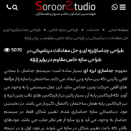
viewportchecker
×
صفحه اصلی
>
خدمات
>
طراحی سازه خاص
>
طراحی جداسازلرزه ای و
صفحه اصلی
حل معادلات دینامیکی در طراحی سازه خاص مقاوم در برابر زلزله
پروژه ها
طراحی جداسازلرزه ای و حل معادلات دینامیکی در
5070
دانش فنی
طراحی سازه خاص مقاوم در برابر زلزله
مقالات
مفهوم
جداسازي لرزه اي
بسيار ساده است: سيستم جداساز، با سختي
خدمات
افقي پائيني که بين سازه و پي ايجاد مي کند، ساختمان يا سازه را از مؤلفه
هاي افقي حرکت زمين جدا مي سازد. اين عمل سيستمي را به وجود مي
ثبت سفارش طراحی آنلاین
آورد که فرکانس پايه آن بسيار پائين تر از فرکانس هاي غالب زمين لرزه و
طراحی
نيز فرکانس پايه همان ساختمان با اتصال گيردار مي باشد. در نخستين
مود ديناميکي سازه جداسازي شده، تغيير شکل فقط در سيستم
اجرا
جداساز به وجود مي آيد و رو سازه از هر نظر صلب مي باشد. مودهاي
درباره ما
بالاتر که باعث تغيير شکل در سازه مي شوند بر مود اول و در نتيجه