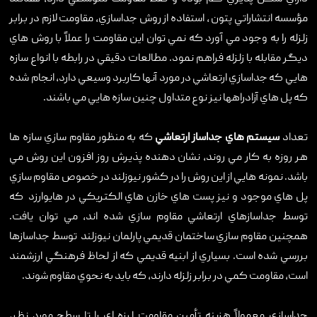
مؤسسه انتشاراتي پتون ، استفاده از روش جداسازي، مقاومت لازم در برابر
زلزله را به وجود مي آورد که نمي توان اين مقاومت را عملاً با روش هاي
ديگر مقابله با زلزله فراهم نمود. مطالعات دقيقي در رابطه با انواع سازه
هايي که جداسازي ارتعاشي در مورد آنها کاربرد وسيعي دارد، انجام شده
که پل هاي آزادراهها نيز نوع متداول چنين سازه هايي مي باشند.
تعداد
سيستم هاي جداساز ارتعاشي
که به منظور مقاوم سازي سازه ها
هر روزه به کار مي روند، نشان دهنده پذيرش روز افزون اين روش مي
باشد. نمونه هايي از اين روش را در کشور نيوزلند در خصوص مقاوم سازي
پل هاي موجود و نيز پست هاي خازن هاي الکتريکي در هايوارزد که
توسط جداسازهاي ارتعاشي مقاوم سازي شده اند، مي توان يافت.
همچنين مقاوم سازي ساختمان قديمي پارلمان نيوزلند توسط جداسازها
بررسي شده است. بسياري از ابنيه قديمي که از لحاظ فرهنگي ارزشمند
است، مقاومت کمي در برابر زلزله دارند، که بايد به نحوي مقاوم شوند.
جداسازي معمولاً هزينه تأمين مقاومت لرزه اي را تا سطح مورد نظر،