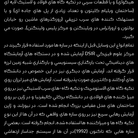
هيکواي) و يا قطعات سربي در تکيه گاه هاي فولاد و لاستيک لايه اي
‏(ساختمان ويليام کليتون و تعداد زيادي از پل هاي جاده اي) و يا
مستهلک کننده هاي سرب تزريقي (روزگذرهاي ماشين رو خيابان
بولتون و اروراتراس در ويلينگتن و مرکز پليس ولينگتن)، صورت مي
گيرد.
تمام انواع اين وسايل قبل از اينکه در سازه ها مورد استفاده قرار گيرند در
مرکز علوم فيزيکي DSIR آزمايش شده و در دستگاه هاي آزمايشگاه
هاي ديناميکي تحت بارگذاري سيسنويسي و بارگذاري شبيه زمين لرزه
قرار گرفته اند. آزمايش هاي ديگري نيز در اين خصوص در دانشگاه
هاي اُوکلند و کانتربري صورت پذيرفته است. آزمايش هاي ميز لرزان روي
تکيه گاه هاي الاستومريک و تکيه گاه-هاي سرب لاستيکي نيز بر روي
ميرا کننده هاي فولادي در دانشگاه برکلي کاليفرنيا و در ژاپن بر روي
ساختمان هاي مدل مقياس بزرگ انجام شده است. در نيوزلند و ژاپن
آزمايش رهايي سريع نيز بر روي سازه هاي واقعي که در آن ها از اين نوع
تکيه گاه ها و ميراکننده ها استفاده شده، انجام گرفته است. بعضي از
سازه هايي که تاکنون (1992)در آن ها از سيستم جداساز ارتعاشي