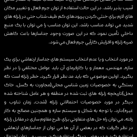
آسيب پذير باشد. در اين حالت استفاده از توان جرم فعال و تغيير مکان
هاي لازم براي خنثي کردن پريودهاي کم طيف شتاب حتي در زلزله هاي
شديد مي تواند مناسب باشد. اين توان مناسب را مي توان با يک منبع
داخلي تأمين نمود که در اين صورت وجود جداسازها باعث کاهش
ضربه زلزله و افزايش کارآيي جرم فعال مي شود.
در مورد انتخاب و يا عدم انتخاب سيستم هاي جداساز ارتعاشي براي يک
سازه، مهندس، معمار و يا کارفرماي آن بايد عوامل مختلفي را در نظر
بگيرد. اولين موضوعي که بايد مد نظر قرار گيرد، خطر زلزله است که
بستگي به خصوصيات زمين شناسي محلي(مجاورت به گسل، خاک
محل)تاريخچه زلزله هاي ثبت شده در منطقه و هر عامل شناخته شده
ديگر در مورد خصوصيات احتمالاتي زلزله (شدت، زمان تناوب و
غيره)دارد. با توجه به شکل و سيستم سازه و همچنين مصالح به کار
رفته، مي توان راه حل هاي متفاوتي براي طرح مقاوم سازي در مقابل زلزله
در نظر گرفت که در بعضي از آن ها مي توان از جداسازهاي ارتعاشي
استفاده کرد و در بعضي ديگر استفاده نکرد. سپس مي توان احتمال