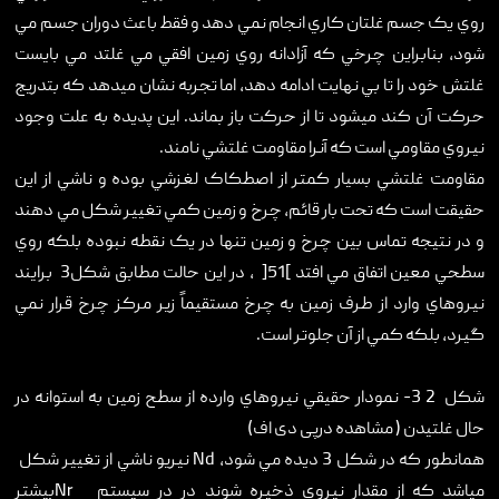
روي يک جسم غلتان کاري انجام نمي دهد و فقط باعث دوران جسم مي
شود، بنابراين چرخي که آزادانه روي زمين افقي مي غلتد مي بايست
غلتش خود را تا بي نهايت ادامه دهد، اما تجربه نشان ميدهد که بتدريج
حرکت آن کند ميشود تا از حرکت باز بماند. اين پديده به علت وجود
نيروي مقاومي است که آنرا مقاومت غلتشي نامند.
مقاومت غلتشي بسيار کمتر از اصطکاک لغزشي بوده و ناشي از اين
حقيقت است که تحت بار قائم، چرخ و زمين کمي تغيير شکل مي دهند
و در نتيجه تماس بين چرخ و زمين تنها در يک نقطه نبوده بلکه روي
سطحي معين اتفاق مي افتد ]51[ ، در اين حالت مطابق شکل3 برايند
نيروهاي وارد از طرف زمين به چرخ مستقيماً زير مرکز چرخ قرار نمي
گيرد، بلکه کمي از آن جلوتر است.
شکل ‏2 3- نمودار حقيقي نيروهاي وارده از سطح زمين به استوانه در
حال غلتيدن ( مشاهده درپی دی اف)
همانطور که در شکل 3 ديده مي شود، Nd نيريو ناشي از تغيير شکل
مياشد که از مقدار نيروي ذخيره شوند در در سيستم Nrبيشتر