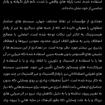
استفاده شده، تحت زلزله هاي واقعي با شدت کم قرار گرفته و رفتار
مناسبي از خود نشان داده اند.
تعدادي از مؤسسات در نقاط مختلف جهان، سيستم هاي جداساز
متفاوتي را معرفي کرده اند که از جنبه هاي ديگري به غير از رفتار
هيسترتيک به اکثر اين نکات توجه شده است، اعضايي با مصالح
انعطاف پذير به منظور اتلاف انرژي، محدود نمودن نيروها و انعطاف
پذيري پي بيشتر مورد نظر بوده است. در تعدادي از اين سيستم ها از
نشيمن هاي الاستومر بدون هسته سربي استفاده شده که ميرايي در آن
ها يا با استفاده از لاستيک و نئوپرنِ با اتلاف زياد و يا با استفاده از
ميراکننده هاي ويسکوز کمکي تأمين مي شود. همچنين سيستم
هاي لغزشي اصطکاکي نيز با رفتار الاستيک و غير الاستيک در چند مورد
به کار برده شده است. اخيراً تحقيقات زيادي بر روي وسايلي که بدون
جداسازي ارتعاشي باعث اتلاف انرژي مي شوند براي سيستم هايي که نياز
به تغيير پريود نداشته و يا به دليل کاهش زياد نيرو در اثر ميرايي هاي
بزرگ و يا به علت وسايلي که بطور لاينفک در سازه-هايي با پريود زياد