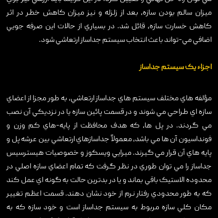
ميزان سالم بودن سازه، بعد از زلزله و نيز ميزان کاهش خطر در اثر
کاهش خسارت سازه، قائل شد. در بسياري از حالات اين صرفه جويي
اضافي مي-تواند باعث انتخاب سيستم جداساز ارتعاشي شود.
اجزاء يک سيستم جداساز
مؤلفه هاي مختلف سيستم هاي جداساز ارتعاشي، به طور مجزا از اعضاي
سازه اي طراحي مي شوند و در قسمت پائين سازه يا در نزديکي آن نصب
مي گردند. در پل ها، که هدف محافظت از پايه-هاي کم وزن و
فونداسيون آن ها مي باشد، معمولاً جداسازهاي ارتعاشي بين عرشه پل و
پايه هاي آن قرار مي گيرند. ميرايي ويسکوز و خصوصيات هيسترسيس
جداساز را مي توان طوري در نظر گرفت که تمام اعضاي سازه اصلي در
محدوده الاستيک باقي بماند و يا در بدترين حالت به گونه اي عمل کند
که به طور محدودي رفتار نرم از خود نشان دهند. قسمت اعظم تغيير
مکان کلي سازه مربوط به سيستم جداساز است و خود سازه که به