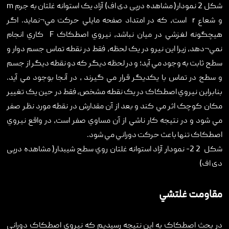
شکل 2 نمودار( مشاهده درپی دی اف) آزاد يک استوانه غلتان به جرم m
و شعاع r است، که در امتداد صفحه مايلي حرکت مي¬نمايد. اگر
هيچگونه لغزشي در ميان نباشد، نيروي اصطکاک F کاري انجام
نمي¬دهد، زيرا اين نيرو در يک لحظه، فقط در نقطه تماس جسم دوار و
سطح ثابت به وجود مي آيد؛ و در لحظه ديگر که دو نقطه ديگر از جسم
و سطح در تماس با يکديگر قرار مي گيرند ، در آنجا بوجود مي آيد.
بنابراين نيروي اصطکاک در يک نقطه مشخص، فقط در حين يک تغيير
مکان کوچک اثر مي کند و بعد از آن مقدارش در نقطه مورد نظر صفر
مي شود و در نتيجه کار ناشي از آن مساوي صفر است، در واقع نيروي
اصطکاک تنها باعث حرکت دوراني مي شود.
شکل ‏2 2- نمودار آزاد استوانه غلتان روي سطح شيبدار( مشاهده درپی
دی اف)
مقاومت غلتشي
در بحث اصطکاک به اين نتيجه رسيديم که نيروي اصطکاک دوراني