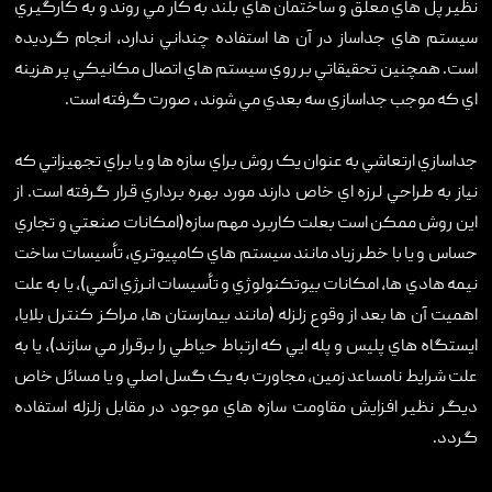
نظير پل هاي معلق و ساختمان هاي بلند به کار مي روند و به کارگيري
سيستم هاي جداساز در آن ها استفاده چنداني ندارد، انجام گرديده
است. همچنين تحقيقاتي بر روي سيستم هاي اتصال مکانيکي پر هزينه
اي که موجب جداسازي سه بعدي مي شوند ، صورت گرفته است.
جداسازي ارتعاشي به عنوان يک روش براي سازه ها و يا براي تجهيزاتي که
نياز به طراحي لرزه اي خاص دارند مورد بهره برداري قرار گرفته است. از
اين روش ممکن است بعلت کاربرد مهم سازه(امکانات صنعتي و تجاري
حساس و يا با خطر زياد مانند سيستم هاي کامپيوتري، تأسيسات ساخت
نيمه هادي ها، امکانات بيوتکنولوژي و تأسيسات انرژي اتمي)، يا به علت
اهميت آن ها بعد از وقوع زلزله (مانند بيمارستان ها، مراکز کنترل بلايا،
ايستگاه هاي پليس و پله ايي که ارتباط حياطي را برقرار مي سازند)، يا به
علت شرايط نامساعد زمين، مجاورت به يک گسل اصلي و يا مسائل خاص
ديگر نظير افزايش مقاومت سازه هاي موجود در مقابل زلزله استفاده
گردد.