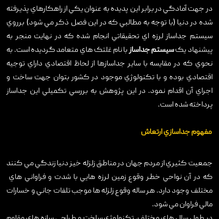
در جهت آمادگي در برابر اين پديده به عنوان يکي از راهکارهاي پذيرفته
شده در دنيا (با توجه به مطالبي که در اين فصل ذکر مي شود) برروي
سيستم جداساز لرزه اي تحقيقاتي انجام شده که در نهايت منجر به
پيشنهاد يک
سيستم جداساز
با نام غلتک هاي متعامد گرديده است. به
نحوي که در مقايسه با ساير جداسازها از لحاظ اقتصادي داراي توجيه
اقتصادي بوده و با تکنولوژي موجود در کشور بتوان جهت ساخت و
اجراي آن اقدام نمود. در اين پژوهش به بررسي تکميلي اين جداساز
پرداخته شده است.
مفهوم جداسازي ارتعاش
جمعيت کثيري از مردم جهان در مناطق زلزله خيز دنيا زندگي مي کنند
که در آن نواحي خطر وقوع زمين لرزه هايي با شدت و فراواني هاي
مختلف وجود دارد. هر ساله وقوع زلزله ها موجب تلفات جاني و خسارات
مالي فراوان مي شود.
در طول سال هاي مختلف، تکنولوژي ساخت و طراحي سازه هاي مقاوم