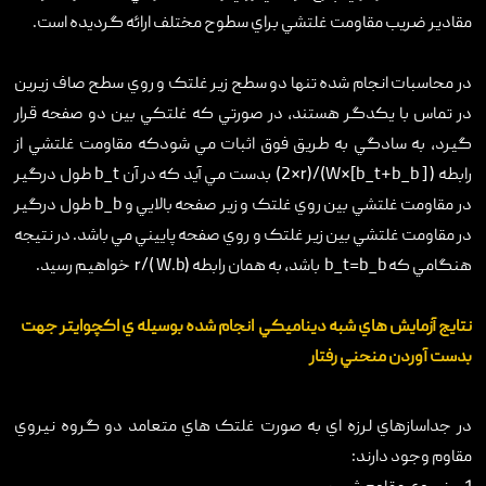
مقادير ضريب مقاومت غلتشي براي سطوح مختلف ارائه گرديده است.
در محاسبات انجام شده تنها دو سطح زير غلتک و روي سطح صاف زيرين
در تماس با يکدگر هستند، در صورتي که غلتکي بين دو صفحه قرار
گيرد، به سادگي به طريق فوق اثبات مي شودکه مقاومت غلتشي از
رابطه ( W×[b_t+b_b ])/(2×r) بدست مي آيد که در آن b_t طول درگير
در مقاومت غلتشي بين روي غلتک و زير صفحه بالايي و b_b طول درگير
در مقاومت غلتشي بين زير غلتک و روي صفحه پاييني مي باشد. در نتيجه
هنگامي که b_t=b_b باشد، به همان رابطه (W.b )/r خواهيم رسيد.
نتايج آزمايش هاي شبه ديناميکي انجام شده بوسيله ي اکچوايتر جهت
بدست آوردن منحني رفتار
در جداسازهاي لرزه اي به صورت غلتک هاي متعامد دو گروه نيروي
مقاوم وجود دارند: