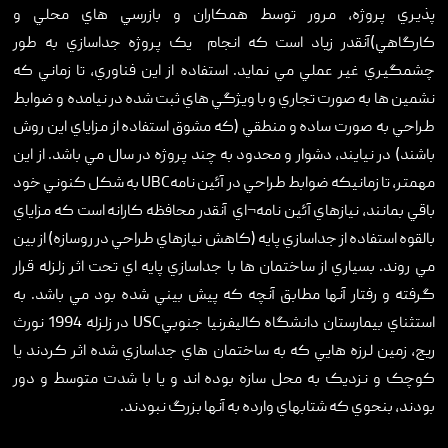
پذيري پروژه، مرور توسط همکاران و بازرسي هاي محلي و
کارگاهي)آنقدر زياد است که انجام يک پروژه جداسازي به طور
چشمگيري غير عملي مي نمايد. استفاده از اين فناوري، تا زماني که
نشمين ها به صورت تجاري و با ويژگي هاي ثبت شده در نيامده و ضوابط
طراحي به صورت ساده و منطقي (که مشوق استفاده از مزاياي اين روش
باشند) در نيايند، دشوار و محدود به چند پروژه در سال مي باشد. از اين
مهمتر، تا زمانيکه ضوابط طراحي در آئين نامهUBC به شکل کنوني خود
باقي بمانند، نيازهاي آئين نامه¬اي ‏ آنقدر محافظه کارانه است که مزاياي
بالقوه استفاده از جداسازي پايه (کاهش نيازهاي طراحي در روسازه) از بين
مي روند. بسياري از ساختمان ها با جداسازي پايه اي تحت اثر زلزله قرار
گرفته و رفتار آنها مطابق آنچه که پيش بيني شده بود مي باشد. به
استثناي بيمارستان دانشگاه کاليفرنيا جنوبيUSC در زلزله 1994 نورث
ريج، زمين لرزه هايي که به ساختمان هاي جداسازي شده اثر کردند يا
کوچک و نزديک به محل سازه بوده اند و يا با شدت متوسط و دور
بودند، بنحوي که شتابهاي وارده به آنها بزرگ نبودند.