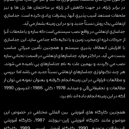
در برابر زلزله، در جهت کاهش اثر زلزله بر ساختمان ها، پل ها و نيز
ملحقات مستعد آسيب پذيري آنها، پيشرفت زيادي کرده است. جداسازي
ارتعاشي يک روش نسبتاً جديد و نو در اين زمينه بشمار مي آيد.
جداسازي ارتعاشي در واقع نصب سيستمي است که سازه و يا ملحقات آنرا
از حرکات لرزه اي مخرب زمين و يا تکيه گاه جدا مي سازد. اين جداسازي
با افزايش انعطاف پذيري سيستم و همچنين تأمين ميرائي مناسب
بدست مي آيد. در اکثر موارد جداسازهاي ارتعاشي در قسمت تحتاني سازه
نصب مي گردند و بهمين علت به نام جداسازهاي پي ناميده مي شوند.
هر چند تکنولوژي جداسازهاي ارتعاشي نسبتاً جديد مي باشد اما؛ بررسي
و مطالعات فراواني در اين زمينه انجام گرفته و بعنوان نمونه مي توان از
مطالعات و تحقيقاتي(لي و ميدلند 1978 ؛ کلي 1986 ؛ اندرسون 1990
)که در اين زمينه انجام داده اند نام برد.
همچنين کارگاه هاي آموزشي بين المللي مختلفي در خصوص اين
موضوع مانند کارگاه آموزشي ژاپن-نيوزلند 1987، کارگاه آموزشي
ژاپن-ايالات متحده 1990، کارگاه آموزشي اسيسي 1989، کارگاه