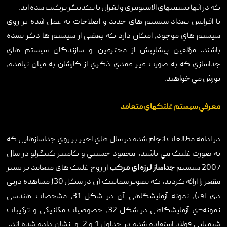
که در آنها نشيمنهاي الاستومري و لغزان با يکديگر ترکيب شده اند.
با افزايش تعداد سيستم هاي جديد و اصلاحات به عمل آمده بر روي
سيستم هاي موجود، امکان دارد که بعضي از سيستم ها ذکر نشده
باشند. مؤلفين پيشاپيش از مخترعين و سازندگان سيستم هاي
جداسازي که به صورت غير عمدي ذکري از کارشان به ميان نيامده،
پوزش مي خواهند.
معرفي سيستم غلتکهاي متعامد
در ادامه مطالعات انجام شده در سال هاي اخير بر روي جداسازهايي که
به صورت غلتک مي باشند، محمود حسيني و کامبيز کنگرلو در سال
2007 سيستم
جداساز لرزه اي مرکب
از زوج غلتک هاي متعامد بر بستر
مقعر را ارائه کردند، که تصوير شماتيک آن در شکل 30( مشاهده درپی
دی اف)، نمونه آزمايشگاهي آن در شکل 31، مشخصات هندسي
نمونه¬ي آزمايشگاهي در شکل 32، خصوصيات مكانيكي و تركيبات
شيميايي فولاد استفاده شده در جداول 1 و 2 و نشان داده شده اند.