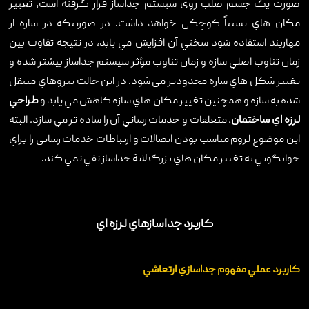
صورت يک جسم صلب روي سيستم جداساز قرار گرفته است، تغيير
مکان هاي نسبتاً کوچکي خواهد داشت. در صورتيکه در سازه از
مهاربند استفاده شود سختي آن افزايش مي يابد، در نتيجه تفاوت بين
زمان تناوب اصلي سازه و زمان تناوب مؤثر سيستم جداساز بيشتر شده و
تغيير شکل هاي سازه محدودتر مي شود. در اين حالت نيروهاي منتقل
شده به سازه و همچنين تغيير مکان هاي سازه کاهش مي يابد و
طراحي
لرزه اي ساختمان
، متعلقات و خدمات رساني آن را ساده تر مي سازد، البته
اين موضوع لزوم مناسب بودن اتصالات و ارتباطات خدمات رساني را براي
جوابگويي به تغيير مکان هاي بزرگ لاية جداساز نفي نمي کند.
کاربرد جداسازهاي لرزه اي
کاربرد عملي مفهوم جداسازي ارتعاشي