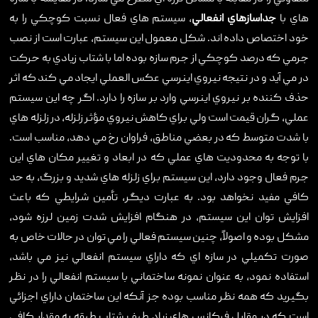
هاي با
جداسازهاي انفعالي
، سيستم هاي فعال نسبت کوچکي را به
خود اختصاص داده اند. شکل معمول اين سيستم، عبارت است از نصب
جرمي که درصد کوچکي از جرم سازه بوده اما با شتاب زيادي به حرکت
در مي آيد و در نتيجه نيروي اينرسي عکس العملي ايجاد مي کند که اثر
حذف کننده بر نيروي اينرسي وارد بر سازه را دارد. اگر چه اين سيستم
عملي، گران قيمت است ولي براي کاهش نيروي مؤثر زلزله، در زلزله هاي
با شدت متوسط که در بعضي مناطق، فراوان رخ مي دهد، مناسب است.
با توجه به محدوديت هاي عملي که در ابعاد و تغيير مکان هاي اين
جرم فعال وجود دارد، اين سيستم براي زلزله هاي شديد و بزرگ، به حد
کافي مفيد نخواهد بود. به عبارت ديگر، تأمين شرايطي که باعث
افزايش توان اين سيستم، در هنگام افزايش شدت زمين لرزه شود،
مشکل بوده و اصولاً، چنين سيستم فعالي را مي توان در حالات خاص به
صورت تکميلي در سازه اي که داراي سيستم انفعالي نيز مي باشد،
استفاده نمود، به عنوان نمونه ساختماني با سيستم انفعالي را در نظر
بگيريد که همه نظر مناسب بوده جز آنکه اين ساختمان داراي اجزائي
است که در مقابل فرکانس هاي زياد طيف شتاب طبقه به مقدار کافي