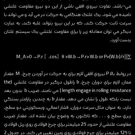
مي¬باشد. تفاوت نيروي افقي ناشي از اين دو نيرو مقاومت غلتشي
ناميده مي شود. يک غلتک هنگامي به حرکت در مي آيد و مي تواند با
سرعت ثابت حرکت کند، که بر اين نيرو بتواند غلبه کند، به عبارت
ديگر مي توان معادله زير را براي مقاومت غلتشي يک سيستم غلتان
بدست آورد.
∑▒M_A >0 →P.r 〖.cos〗⁡θ >W.b →P.r> W.b or P>(W.b )/r
در روابط بالا P نيروي افقي لازم براي به حرکت در آوردن چرخ، M مقدار
ممان لازم براي دوران چرخ، b راطول درگير در مقاومت غلتشي (the
length engage in rolling resistance ) مي نامند. ضريب b بدون بعد
نيست بلکه طول را نشان مي دهد. مقدار b به چندين پارامتر بستگي
دارد، به عنوان مثال سرعت دوران، فشار اعمالي، ويسکوزيتي دو سطح،
زبري سطح و . . . که تاکنون به وضوح بيان نشده اند. مقدار ضريب
مقاومت غلتشي از حدود 25 ميليمتر براي چرخ فولادي روي ريل فولادي
تا 125 ميليمتر براي چرخ فولادي روي زمين تغيير مي کند. در جدول 2