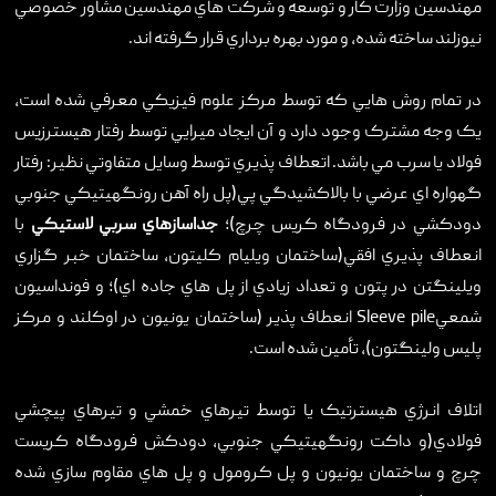
مهندسين وزارت کار و توسعه و شرکت هاي مهندسين مشاور خصوصي
نيوزلند ساخته شده، و مورد بهره برداري قرار گرفته اند.
در تمام روش هايي که توسط مرکز علوم فيزيکي معرفي شده است،
يک وجه مشترک وجود دارد و آن ايجاد ميرايي توسط رفتار هيسترزيس
فولاد يا سرب مي باشد. اتعطاف پذيري توسط وسايل متفاوتي نظير: رفتار
گهواره اي عرضي با بالاکشيدگي پي(پل راه آهن رونگهيتيکي جنوبي
دودکشي در فرودگاه کريس چرچ)؛
جداسازهاي سربي لاستيکي
با
انعطاف پذيري افقي(ساختمان ويليام کليتون، ساختمان خبر گزاري
ويلينگتن در پتون و تعداد زيادي از پل هاي جاده اي)؛ و فونداسيون
شمعيSleeve pile انعطاف پذير (ساختمان يونيون در اوکلند و مرکز
پليس ولينگتون)، تأمين شده است.
اتلاف انرژي هيسترتيک يا توسط تيرهاي خمشي و تيرهاي پيچشي
فولادي(و داکت رونگهيتيکي جنوبي، دودکش فرودگاه کريست
چرچ و ساختمان يونيون و پل کرومول و پل هاي مقاوم سازي شده