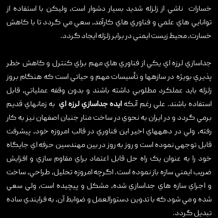
خسارات ناشي از زلزله شديد بسيار دشوار است، وليکن با استفاده از
توانايي هاي علمي و فناوري هاي کارآمد، سعي مي گردد ‏تا با کاهش
خسارت، محيط زيست ايمني در برابر زلزله ايجاد گردد.
جداسازي لرزه اي يکي از فناوري هاي مهم براي کنترل و کاهش خطر
پذيري بويژه در سازهها و تأسيسات مهم و حياتي است که هنگام بروز
زلزله بايد عملکرد مطلوبي داشته باشند و بدون وقفه عملياتي، قابل
استفاده باشند. علي رغم آنکه
ايده جداسازي لرزه اي
به زمانهاي قديم
برمي گردد و در ايران به نحوي در ساخت منار جنبان اصفهان نيز به کار
رفته، ولي در دهههاي اخير اين فناوري در قالب امروزه خود، پيشرفت
قابل توجهي نموده است و روز به روز در بين مهندسين حرفه اي جايگاه
خود را به عنوان يک راه حل قابل اعتماد براي مقاوم سازي و افزايش
ضريب ايمني سازه باز نموده است. اگرچه امروزه تحليل، طراحي، ساخت
و اجراي سازه هاي جداسازي شده، مشکل و پيچيده است، ولي سعي
شده و مي شود که با تدوين دستورالعمل و ضوابط آن، به فرايندي ساده
تبديل گردد.