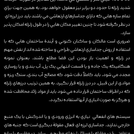
شديد زلزله تا حدود دو برابر نيز معقول خواهد بود. به همين جهت براي
تمام سازه هايي که داراي جداسازهاي ارتعاشي مي باشند بايد درز لرزه اي
در نظر گرفته شود تا چنين تغيير مکان هايي را در طول زلزله امکان پذير
سازد.
ضروري است مالکان و ساکنان کنوني و آيندة ساختمان هايي که با
استفاده از روش جداسازي ارتعاشي طراحي و ساخته شده اند از نقش مهم
در زلزله و اهميت باز بودن اين فضا مطلع باشند. بعنوان نمونه
هنگاميکه يک جاده و يا قسمت انتهايي يک پل، آب بندي و يا روسازي
مجدد مي شود، بايد کاملاً دقت شود که مصالح آب بندي، سنگ ريزه و
موادي از اين قبيل، در درز زلزله قرار نگيرد. به همين ترتيب درزهاي زلزله
که در اطراف ساختمان قرار داده مي شود بايد از مواد زائد محافظت شده
و هرگز به صورت انباري از آنها استفاده نگردد.
سيستم هاي انفعالي نيازي به انرژي ورودي و يا اندرکنش با يک منبع
خارجي ندارند. جداسازي لرزه اي فعال مقولة ديگري است که جنبه هاي
متفاوتي را در مقابله با مسائل لرزه اي مطرح مي سازد. در مقايسه با سازه