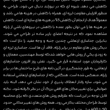
کاهش مي دهد. شيوه اي که در نيوزلند دنبال مي شود، طراحي به
منظور افزايش مقاومت لرزه اي، همراه با کاهش در هزينه ها مي باشد و
معمولاً هدف از انجام آن کاهش 5% در هزينه هاي سازه اي است. کاهش
در هزينه ها را مي توان بطور عمده با کاهش در نيروهاي ناشي از زلزله
مشاهده نمود که در نتيجه اعضاي باربر ساده تر طراحي مي شوند.
بنابراين جداسازي ارتعاشي چندين جنبه و وجه مفيد را دارا است که
ديگر روش هاي مقاوم در برابر زلزله، فاقد آن ها است. جداسازي لرزه اي
به زودي يکي از روش هايي خواهد شدکه توسط مهندسين، معماران و
کارفرمايان مورد استفاده قرار مي گيرد. نقش روز افزون جداسازهاي
ارتعاشي، به طور چشمگيري در آئين نامه هاي طرح ساختمان ها در برابر
زلزله، منعکس شده است. هنگامي که از جداسازهاي ارتعاشي استفاده
مي شود، سازه رفتار انعطاف پذيري از خود نشان مي دهد، البته بايد
ضوابطي براي تغيير مکان هاي افقي بزرگ آن در نظر گرفته شود. نکته
قابل توجه در اين است که علارقم روش هاي متعددي که براي محاسبه
توسط طراحان مختلف بکار مي رود، همه روش هاي تغيير مکاني حدود
50 تا 400 ميلي متر را منطقي مي دانند، اين مقادير در صورت حرکات