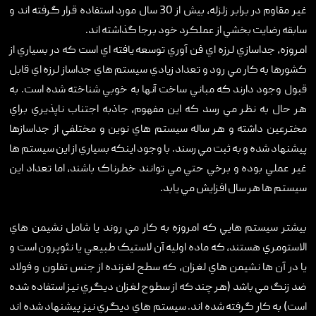
غير مقاوم در برابر زلزله، بيش از 30 سال مورد استفاده قرار گرفته اند و
سابقه رضايت بخشي از عملکرد خود برجا گذاشته اند.
امروزه، جداسازي لرزه اي فن آوري توسعه يافته اي است که در بسياري از
کشورها به کار مي رود و تعداد زيادي سيستم هاي جداساز لرزه اي قابل
قبول وجود دارند که مباني ساخت آنها به خوبي شناخته شده است. به
هر حال به نظر مي رسد که اين مفهوم، جاذبه اجتناب ناپذيري براي
مخترعين داشته و هر ساله سيستم هاي نوين و مختلفي از جداسازها
پيشنهاد شده و به ثبت مي رسند. با وجود اينکه بسياري از اين سيستم ها
غير عملي بوده و برخي حتي مي توانند خطرناک باشند، اما تعداد اين
سيستم ها هر سال افزايش مي يابد.
بيشتر سيستم هايي که امروزه به کار مي روند يا شامل نشيمن هاي
الاستومري هستند، که ماده اوليه آن لاستيک طبيعي يا نئوپرون است و
يا در آن ها نشيمن هاي لغزان، که سطح لغزنده از جنس تفلون و فولاد
ضد زنگ مي باشد (هر چند که از سطوح لغزان ديگري نيز استفاده شده
است) به کار گرفته شده اند. سيستم هاي ديگري نيز پيشنهاد شده اند