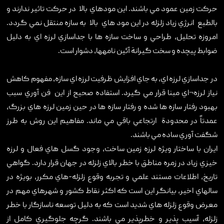
حرکت زمين عمود مي باشند. اين مودهاي بالا در حرکت تاثير ندارند و
تماس با ما
بالطبع انرژي زياد زلزله در اين مود هاي بالا به سازه منتقل نمي گردد.
امروزه تحليل، طراحي و ساخت سازه ها با جداسازي لرزه اي به دليل
ضوابط پيچده و سخت گيرانة آئين نامهها، دشوار است.
در جداسازي لرزه اي، به جاي افزايش ظرفيت لرزه اي سازه، مفهوم کاهش
نياز لرزه¬اي مبنا قرار مي گيرد. استفاده صحيح از اين فن آوري سبب
بهبود رفتار سازه ها شده و رفتار سازه ها در حين زمين لرزه هاي بزرگ،
عمدتاً در محدودة ارتجاعي باقي مي ماند. مفاهيم اين روش به طرز
شگفت آوري ساده مي باشند.
ايران با ساختار ويژه لرزه زمين ساخت، وجود گسل هاي فعال و لرزه
خيزي زياد در زمره مناطق با خطر بالاي زلزله در جهان قرار دارد. گواهي
تاريخ، اطلاعات مستند علمي و تجربه وقوع زلزله-هاي مکرر، بويژه در
سالهاي اخير، بيانگر اين است که اکثر نقاط کشور و شهرهاي مهم در
معرض وقوع زلزله هاي شديد است که به دليل توسعه ناسازگار با خطر
زلزله، آسيب پذير و خطرپذير مي باشند. گرچه جلوگيري کامل از