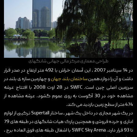
طراحی معماری مرکز مالی جهانی شانگهای
در 14 سپتامبر 2007 ، این آسمان خراش با 492 متر ارتفاع در صدر قرار
داشت و آن را دوازدهمین
ساختمان بلند جهان
و چهارمین سازه ی بلند در
سرزمین اصلی چین است.
SWFC
در 28 اوت 2008 با افتتاح عرشه
مشاهده خود در 30 آگوست به روی عموم گشود. عرشه مشاهده از
474 متر از سطح زمین بازدید می کند.
در یک شهر مجازی در داخل یک شهر ، ساختار
Supertall
ترکیبی از لوازم
اداری و خرده فروشی و همچنین پارک هیات شانگهای در طبقه های 79
تا 93 قرار دارد.
SWFC Sky Arena
با اشغال طبقه های فوق العاده برج ،