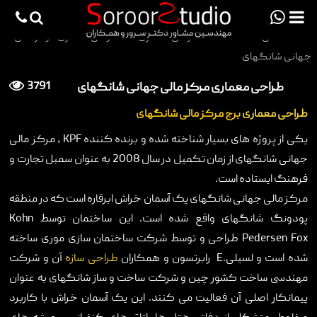
viewportchecker
×
صفحه اصلی
>
مقاله
>
طراحی معماری
>
طراحی معماری مرکز مالی
جهانی شانگهای
صفحه اصلی
طراحی معماری مرکز مالی جهانی شانگهای
3791
پروژه ها
طراحی معماری
برج مرکز مالی شانگهای
دانش فنی
یکی از پروژه های بسیار شناخته شده و برنده کننده
KPF
، مرکز مالی
جهانی شانگهای از زمان تکمیل در سال 2008 به عنوان سمبل تجارت و
مقالات
فرهنگ ایستاده است.
خدمات
مرکز مالی جهانی شانگهای یک آسمان خراش ابرقاره است که در منطقه
ثبت سفارش طراحی آنلاین
پودونگ شانگهای واقع شده است. این ساختمان توسط
Kohn
Pedersen Fox
طراحی و توسط شرکت ساختمان سازی موری ساخته
طراحی
شده است و لسیلی
E.
رابرتسون و همکاران
طراحی سازه
آن و شرکت
اجرا
مهندسی ساخت کشور چین و شرکت ساخت و ساز شانگهای به عنوان
پیمانکار اصلی آن فعالیت می کنند. این یک آسمان خراش با کاربرد
درباره ما