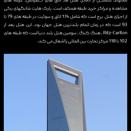
مخلوط، متشکل از دفاتر، هتل ها، اتاق های کنفرانس، عرشه های
تماس با ما
مشاهده و مراکز خرید طبقه همکف است. پارک هایت شانگهای یکی
از اجزای هتل برج است که شامل 174 اتاق و سوئیت در طبقه های 79 تا
93 است که در زمان اتمام بلندترین هتل جهان بود. این هتل بعد از
Ritz-Carlton
، هنگ کنگ ، سومین هتل بلند دنیا است که طبقه های
102 تا 118 مرکز تجارت بین المللی را اشغال می کند.