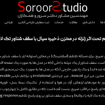
 ها
دانش فنی
مقالات
خدمات
ثبت سفارش طراحی آنلاین
طراحی
ن ذخیره سیال با سقف شناور تک لایه
 تحت اثر زلزله در مخزن ذخیره سیال با سقف شناور تک لا
صریح برای مسئله تلاطم (اسلاشینگ) در مخازن استوانه ای با سقف شناور ساد
ه است. سقف شناور از یک عرشه داخلی (که در مدل ها به صورت یک صفحه ال
شده اند) و یک پانتون خارچی ( که در مدل ها به صورت یک تیر منحنی الا
مخزن غیر لزج
inviscid
، غیر چرخشی
irrotational
و تراکم ناپذیر
essible
ر به مودهای ارتعاش آزاد در هوا و استفاده از تکنیک بسط بسل- فوریه
 ای پاسخ در قالب صریح، بدست آمده است که در تطابق کامل با چهارچوب ت
ده تک لایه یا دولایه) و سختی سقف شناور بر روی پاسخ تلاطم
ng response