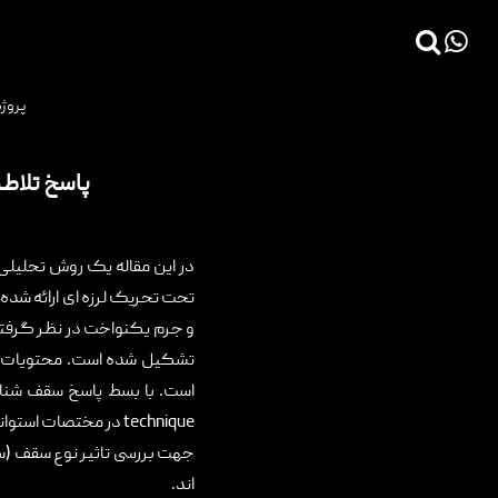
×
پروژه
>
>
>
صفحه اصلی
مقاله
طراحی سازه خاص
پاسخ تلاطم تحت اثر زلزله در مخز
صفحه اصلی
پروژه ها
پاسخ تلاطم
دانش فنی
مقالات
در این مقاله یک روش تحلیلی 
خدمات
تحت تحریک لرزه ای ارائه شد
و جرم یکنواخت در نظر گرفته 
ثبت سفارش طراحی آنلاین
تشکیل شده است. محتویات 
طراحی
است. با بسط پاسخ سقف شناو
technique
در مختصات استوانه
اجرا
جهت بررسی تاثیر نوع سقف (سا
درباره ما
اند.