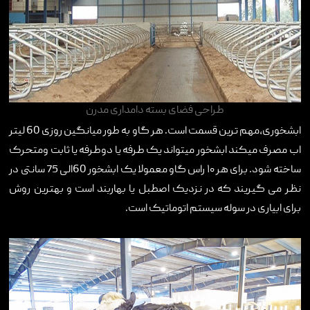
طراحی فضای بسته دامداری مدرن
ابشخوری،مهم ترین قسمت است. هر گاو به طور میانگین روزی 60 لیتر
اب مصرف میکند ابشخور میتواند یک طرفه یا دوطرفه یا ثابت ومتحرک
ساخته شود. برای هر ۱۰ راس گاو معمولا یک ابشخور 60الی 75 سانتی در
نظر می گیریند که در نزدیک اصطبل یا بهاربند است و بهترین روش
برای ابیاری در سوله سیستم اتوماتیک است.