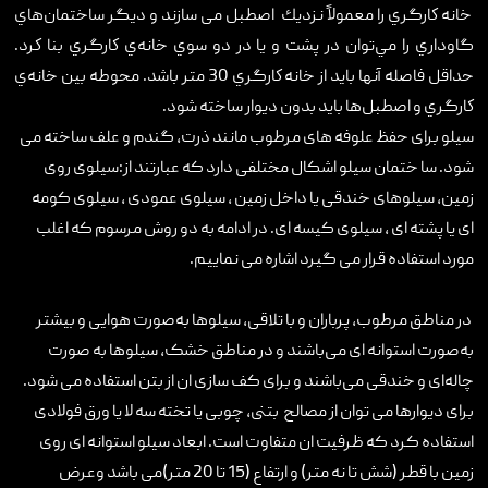
خانه كارگري را معمولاً نزديك اصطبل می سازند و ديگر ساختمان‌هاي
گاوداري را مي‌توان در پشت و يا در دو سوي خانه‌ي كارگري بنا كرد.
حداقل فاصله آنها بايد از خانه كارگري 30 متر باشد. محوطه بين خانه‌ي
كارگري و اصطبل‌ها بايد بدون ديوار ساخته شود.
سیلو برای حفظ علوفه های مرطوب مانند ذرت، گندم و علف ساخته می
شود. سا ختمان سیلو اشکال مختلفی دارد که عبارتند از:سیلوی روی
زمین‌‌‌، سیلوهای خندقی یا داخل زمین ، سیلوی عمودی ، سیلوی کومه
ای یا پشته ای ، سیلوی کیسه ای. در ادامه به دو روش مرسوم که اغلب
مورد استفاده قرار می گیرد اشاره می نماییم.
در مناطق مرطوب، پرباران و با تلاقی، سیلو‌ها به‌صورت هوایی و بیشتر
به‌صورت استوانه ای می‌باشند و در مناطق خشک، سیلوها به‌ صورت
چاله‌ای و خندقی می‌باشند و برای کف سازی ان از بتن استفاده می شود.
برای دیوارها می توان از مصالح بتنی، چوبی یا تخته سه لا یا ورق فولادی
استفاده کرد که ظرفیت ان متفاوت است. ابعاد سیلو استوانه ای روی
زمین با قطر (شش تا نه متر) و ارتفاع (15 تا 20 متر)می باشد وعرض