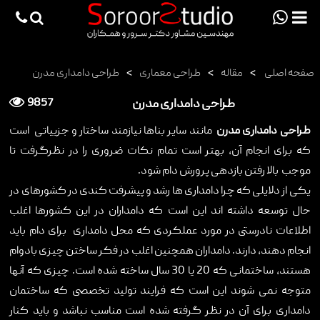
viewportchecker
×
صفحه اصلی
>
مقاله
>
طراحی معماری
>
طراحی دامداری مدرن
صفحه اصلی
طراحی دامداری مدرن
9857
پروژه ها
طراحی دامداری مدرن
مانند سایر بناها نیازمند ساختار و جزییاتی است
دانش فنی
که برای انجام آن، بهتر است تمام نکات ضروری را در نظرگرفت تا
مقالات
موجب بالا رفتن بازدهی پرورش دام شود.
خدمات
یکی از دلایلی که چرا دامداری ها رشد و پیشرفت کندی در کشورهای در
حال توسعه داشته اند این است که دامداران در این کشورها اغلب
ثبت سفارش طراحی آنلاین
اطلاعات نادرستی در مورد عملکردی که محل دامداری برای دام باید
طراحی
انجام دهند، دارند. دامداران همچنین اغلب در فکر ساختن چیزی بادوام
هستند، ساختمانی که 20 یا 30 سال ساخته شده است. چیزی که آنها
اجرا
متوجه نمی شوند این است که فرایند تولید تخصصی که ساختمان
درباره ما
دامداری برای آن در نظر گرفته شده است مناسب نباشد و باید کنار