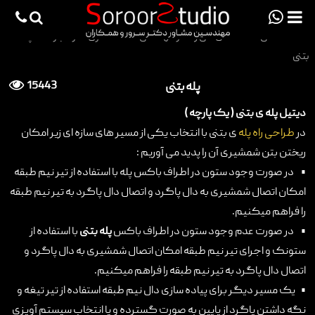
viewportchecker
×
صفحه اصلی
>
دانش فنی و هنر مهندسی
>
معماری سازه اجرا
>
پله
بتنی
صفحه اصلی
پله بتنی
15443
پروژه ها
دیتیل پله ی بتنی ( یک پارچه )
دانش فنی
در
طراحی راه پله
ی بتنی با انتخاب یکی از مسیر های سازه ای زیر امکان
ریختن بتن شمشیری آن را پدید می آوریم :
مقالات
• در صورت وجود ستون در اطراف باکس پله با استفاده از تیر نیم طبقه
خدمات
امکان اتصال شمشیری به دال پاگرد و اتصال دال پاگرد به تیر نیم طبقه
را فراهم میکنیم.
ثبت سفارش طراحی آنلاین
• در صورت عدم وجود ستون در اطراف باکس
پله بتنی
با استفاده از
طراحی
ستونک و اجرای تیر نیم طبقه امکان اتصال شمشیری به دال پاگرد و
اتصال دال پاگرد به تیر نیم طبقه را فراهم میکنیم.
اجرا
• یک مسیر دیگر برای پیاده سازی دال نیم طبقه استفاده از تیر تیغه و
درباره ما
نگه داشتن پاگرد از پایین به صورت گسترده و یا انتخاب سیستم آویزی