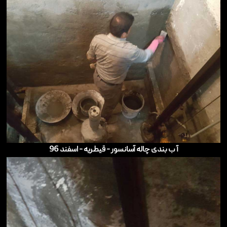
آ ب بندی چاله آسانسور - قیطریه - اسفند 96