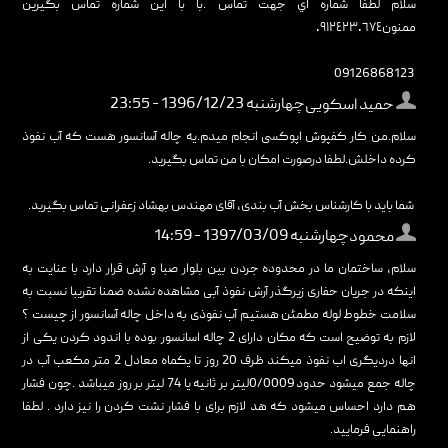
سلام لطفا شماره اي جهت تماس .با با اين شماره تماس بگيرين
ممنون٠٩١٢٤٢٣٠٦٧٤
09126868123
چهارشنبه 1396/12/23 - 23:55
حمید اسکویی
سلام.من کار کفپوش اپوکسی انجام میدم.یه چاله آسانسور هست که آب نفوذ
کرده داخلش.لطفا درصورت امکان با من تماس بگیرید.
شما باید با کارشناس بخش آب بندی، آقای مهندس بهشاد زعفرانی تماس بگیرید.
چهارشنبه 1397/03/09 - 14:59
محمود
سلام، ساختمان ما در محدوده جردن بین بلوار صبا و آرش قرار دارد با عنایت به
اینکه در جریان حفاری زیرگذر آرش نفوذ آبی مشاهده نشده ضمنا تقریبا نسبت به
سلامت خطوط لوله مطمئن هستیم آب نفوذی به داخل چاله آسانسور از چیست ؟
لازم به توضیح است که مکان دارای 2 چاله اسانسور بوده با اندود کردن یکی از
انها دردیگری اب نفوذ میکند ظرف 20 روز تا یکماه معادل 2 متر مکعب آب در
چاله جمع میشود حدود 0/0009لیتر بر ثانیه یا 74 لیتر بر روز میباشد .چون فشار
هم دارد احساس میشود که هد لازم برای با فشار نشت کردن را نیز دارد . لطفا
راهنمایی فرمایید.