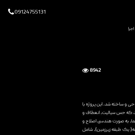
viewportchecker
09124755131
اجرا
8942
 فاستر در سال 1998- 2002 طراحی و ساخته شد. این پروژه با
د که حس سیالیت، انعطاف و
نما، به صورت هندسی اصلاح و
 ای شده است. ساختمان شهرداری لندن ساختمانی عمومی، با ارتفاع 45 متر با 11 طبقه( یک طبقه زیرزمین)، شامل