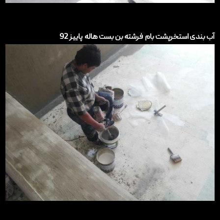
آب بندی استخرپشت بام فرشته بن بست هاله پاییز 92