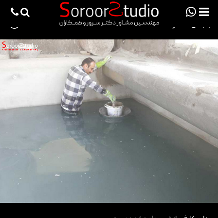
viewportchecker
×
آب بندی استخر
9891
صفحه اصلی
پروژه ها
دانش فنی
مقالات
خدمات
ثبت سفارش طراحی آنلاین
طراحی
اجرا
درباره ما