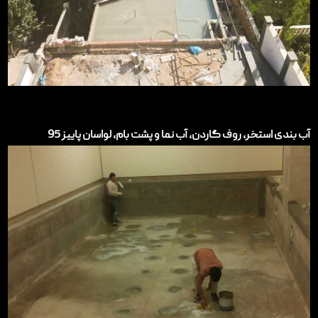
آب بندی استخر، روف گاردن، آب نما و پشت بام، لواسان پاییز 95