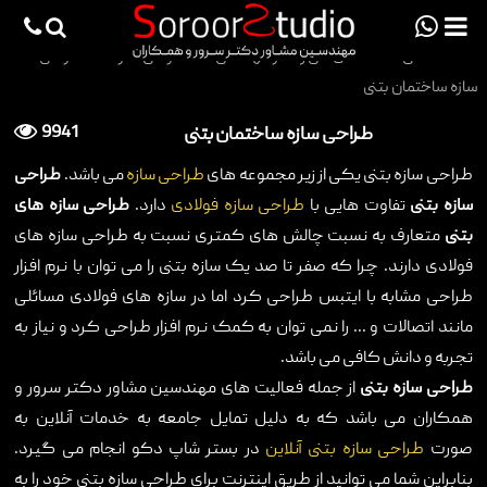
viewportchecker
×
صفحه اصلی
>
دانش فنی و هنر مهندسی
>
طراحی سازه
>
طراحی
سازه ساختمان بتنی
صفحه اصلی
طراحی سازه ساختمان بتنی
9941
پروژه ها
طراحی سازه بتنی یکی از زیر مجموعه های
طراحی سازه
می باشد.
طراحی
دانش فنی
سازه بتنی
تفاوت هایی با
طراحی سازه فولادی
دارد.
طراحی سازه های
بتنی
متعارف به نسبت چالش های کمتری نسبت به طراحی سازه های
مقالات
فولادی دارند. چرا که صفر تا صد یک سازه بتنی را می توان با نرم افزار
خدمات
طراحی مشابه با ایتبس طراحی کرد اما در سازه های فولادی مسائلی
مانند اتصالات و ... را نمی توان به کمک نرم افزار طراحی کرد و نیاز به
ثبت سفارش طراحی آنلاین
تجربه و دانش کافی می باشد.
طراحی
طراحی سازه بتنی
از جمله فعالیت های مهندسین مشاور دکتر سرور و
همکاران می باشد که به دلیل تمایل جامعه به خدمات آنلاین به
اجرا
صورت
طراحی سازه بتنی آنلاین
در بستر شاپ دکو انجام می گیرد.
درباره ما
بنابراین شما می توانید از طریق اینترنت برای طراحی سازه بتنی خود را به