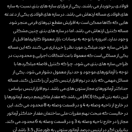
فولادی برخوردار می باشند. یکی از مزایای سازه های بتنی نسبت به سازه
های فولادی مساله ارتعاش می باشد. در سازه های فولادی یکی از دغدغه
هایی که گاها ممکن است به افزایش مقطع تیرهای فرعی منجر شود
مساله کنترل ازتعاش می باشد. اما در سازه های بتنی چنین مشکلی
وجود ندارد. امروزه با توجه به نوسانات بازار معمولا کارفرماها قبل از
طراحی سازه خود میلگرد مورد نظر را خریداری می کنند که این مساله
یکی از مسائلی است که معمولا باعث اشکالات اجرایی و محدودیت در
طراحی سازه های بتنی می شود. چرا که کنترل فاصله میلگردها با
توجه با آزماتورهای موجود و حد نیاز معمول دشوار می شود. یکی از
مسائل مهمی که باید در نرم افزار ایتبس کاربر آن را کنترل کند، مساله
حداکثر آرماتورهای مجاز ستون های می باشد. نرم افزار ایتبس براساس
آیین نامه بتن آمریکا (ACI) می باشد که مقدار ماکزیمم درصد آرماتورها را
در خارج از ناحیه وصله به 4 و در قسمت وصله به 8 محدود می کند. این
در حالیست که مبحث نهم مقررات ملی ساختمان مقدار حداکثر آرماتور
مجاز را در خارج ناحیه وصله به 3 و در قسمت وصله به 6 محدود می کند.
بنابراین اگر در ایتبس درصد آرماتور ستونی به طور مثال 3.5 باشد آن